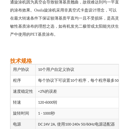
通旋涂机因为真空会导致较薄基质翘曲，故很难达到均一平直
的涂布效果
。
O
ssila
旋涂机采用非真空式卡盘设计理念，可以
在最大转速条件下保证较薄基质平直均一且不受损坏，是高灵
敏性基质涂布的理想之选，如有机发光二极管或太阳能光伏生
产中使用的
PET基质涂布。
技术
规
格
协议
个用户自定义协议
用户
10
程序
每个协议下可设置
个
程序，每个程序最多
个步
10
50
性
的误差
速度稳定
<2%
转
转
速
120-6000
秒
旋转时间
1 - 1000
源
使用
电源适配器
电
DC 24V 2A,
100-240v 50/60Hz