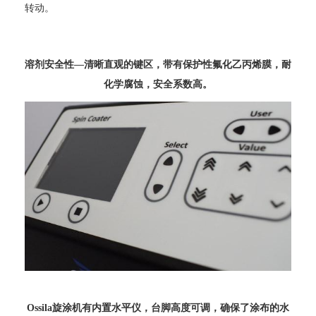
转动。
溶剂安全性
—
清晰
直观的键
区，带有
保护
性
氟
化
乙丙烯膜
，耐
化学腐蚀，安全系数高。
O
ssila旋涂机有内
置水平仪，台脚高度可调，确保了涂布的水