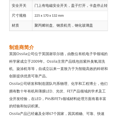
门上有电磁
，盖子打开，卡盘停止转动
安全开关
安全开关
尺寸规格
225 x 170 x 132 mm
质
转盘
质机壳，
材
聚丙烯
、钢
钢化玻璃盖
制造商简介
O
ssila
英国
公司位于英国谢菲尔德，由数位有机电子学领域的
2009
O
ssila
科学家成立于
年。
主营产品线包括紫外臭氧清洗
机、旋涂机等等，自成立以来一直致力于为智能高效的科研和
创新提供优质可靠产品。
Ossila
公司研发和制造团队均系物理、化学和工程博士，他们
L
ED
F
ET
拥有数十年有机和薄膜
、光伏、
产品领域的学术及工
L
ED
P
Vs
FETs
业开发经验，在
，
和
领域材料处理方面有着丰富
的经验和知识积累。
O
ssila
6
7
产品已经遍及全球
个国家，因其精确、可靠、快速