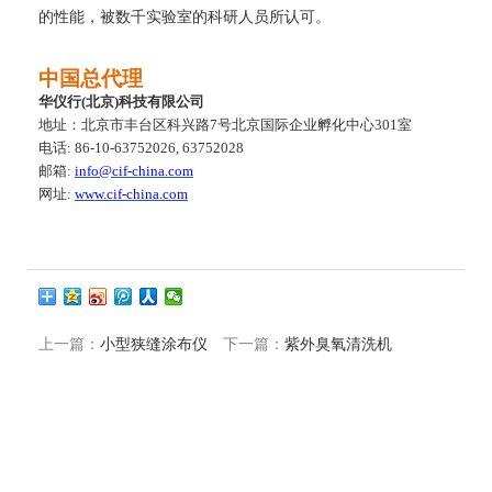
的性能，被数千实验室的科研人员所认可。
中国总代理
华仪行
(
北京
)
科技有限公司
地址：北京市丰台区科兴路
7
号北京国际企业孵化中心
301
室
电话
: 86-10-63752026
,
6
3752028
邮箱
:
info@cif-china.com
网址
:
www.cif-china.com
上一篇：
小型狭缝涂布仪
下一篇：
紫外臭氧清洗机