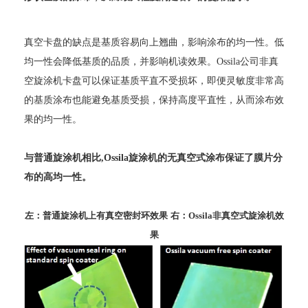
真空卡盘的缺点是基质容易向上
翘曲
，影响涂布的均一性。低
均一性会降低基质的品质，并影响机读效果。
O
ssila
公司非真
空旋涂机卡盘可以保证基质平直不受损坏，即便灵敏度非常高
的基质涂布也能避免基质受损，保持高度平直性，从而涂布效
果的均一性。
与
普通
旋涂机相比
,Ossila
旋涂机的无真空式涂布保证了膜片分
布的高均一性。
左：普通旋涂机上有真空密封环效果
右：
O
ssila
非真空式旋涂机效
果