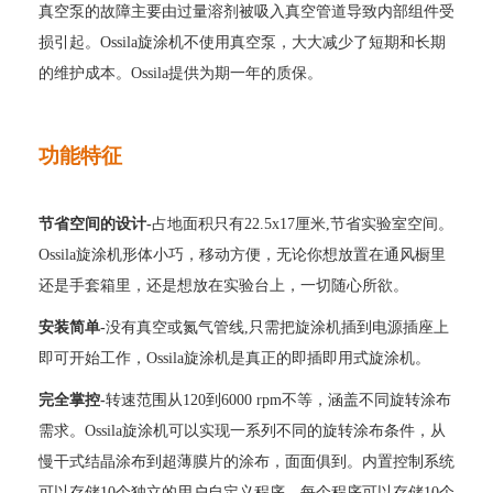
真空泵的故障主要
由过量溶剂被吸入真空
管道导致内部组件受
损引起
。
Ossila旋涂机
不使用真空泵，大大减少了
短期和长期
的
维护
成本
。
O
ssila
提供为期一年的质保。
功能
特
征
节省空间的设计
-
占地面积
只有
22.5x17厘米,
节省实验室空间。
O
ssila
旋涂机形体小巧，移动方便，无论你想放置在通风橱里
还是手套箱里，还是想放在实验台上，一切随心所欲。
安装
简单
-
没有真空或氮气
管
线
,只需把旋涂机插到电源插座上
即可开始工作，
O
ssila
旋涂机是真正的即插即用式旋涂机。
完全
掌
控
-
转速范围从
120到6000 rpm
不等，涵盖不同旋转涂布
需求。
O
ssila
旋涂机可以实现
一系列不同的旋转涂布条件
，
从
慢干
式
结晶
涂布到
超薄
膜片的涂布，面面俱到。内置控制系统
可以存储
10个独立的用户自定义程序，每个程序可以存储10个