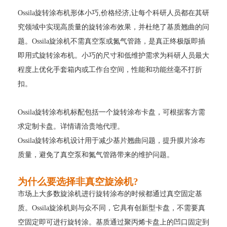
Ossila旋转涂布机
形体小巧
,
价格经济
,让每个
科研
人
员
都
在其研
究领域中实现高质量的
旋转涂布
效果，并杜绝了
基
质
翘曲的问
题。
O
ssila
旋涂机
不需真空泵或氮
气管路，
是真正终极
版
即插
即用
式
旋转涂布机。
小巧的尺寸和低维护需求为科研人员最大
程度上优化手套箱内或工作台空间，性能和
功能
丝毫不打折
扣
。
O
ssila旋转涂布机
标配包括
一个旋转涂布
卡盘，可根据客方需
求定制卡盘
。
详情请洽贵地代理。
O
ssila旋转涂布机设计
用于
减少基
片
翘曲
问题，
提
升膜片涂布
质量
，避免了真空泵和氮气管路带来的维护问题。
为什么要
选择非真空旋涂机
?
市场上
大多数旋
涂
机
进行旋转涂布的时候都通过
真空
固定基
质。
O
ssila
旋涂机则
与
众
不同
，它具有
创新型卡盘
，不需要真
空固定即可进行
旋转涂。基质
通过
聚丙烯
卡盘上的凹口固定到