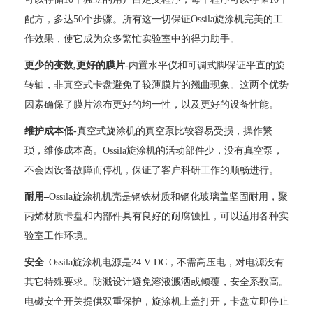
配方，多达50个步骤。所有这一切保证O
ssila
旋涂机完美的工
作效果，使它成为众多繁忙实验室中的得力助手。
更少的变
数
,更好的
膜片
-
内
置水平仪和可调式脚保证平直的旋
转轴，非真空式卡盘避免了较薄膜片的翘曲现象。这两个优势
因素确保了膜片涂布更好的均一性，以及更好的设备性能。
维
护成本
低
-
真空式旋涂机的真空泵比较容易受损，操作繁
琐，维修成本高。
O
ssila
旋涂机的活动部件少，没有真空泵，
不会因设备故障而停机，保证了客户科研工作的顺畅进行。
耐用
–
O
ssila
旋涂机机壳是
钢铁
材质和钢化玻璃盖坚固耐用，
聚
丙烯
材质卡盘和内部件具有良好的耐腐蚀性，可以适用各种
实
验室
工作环境
。
安全
–
O
ssila
旋涂机电源是
24 V DC
，不需高压电，对电源没有
其它特殊要求。防溅设计避免溶液溅洒或倾覆，安全系数高。
电磁安全开关提供双重保护，旋涂机上盖打开，卡盘立即停止