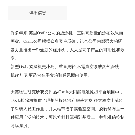
详细信息
许多
年
来
,
英国
Ossila
公司的
旋
涂
机
一直以高质量的涂布效果而
著称。
O
ssila
公司根据众多
客户反馈
，结合公司内部强大的研
发力量推出一种全新的旋涂机，大大提高了产品的
可用性
和效
率。
新型
O
ssila
旋涂机
更小
巧
、
重量
更轻
,
不需真空泵或氮气管线，
机
读
方便
,
更适合在
手套箱和通风
橱内使用
。
大英
物理研究所获奖
作品
-
Ossila太阳能电池原型平台
项目中，
Ossila旋涂机提供了理想的旋转涂布解决方案,
很大程度上减轻
了科研人员工作量，并大幅节省了实验室空间
。旋转涂布是一
种
应用
广泛的技术
，可以将
材料沉积到基
质上，并能
准确控制
薄膜厚度。